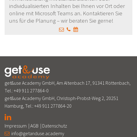
individualisierten Inhalten bei Ihnen vor Ort oder
online mit Microsoft Teams an. Kontaktieren Sie
uns für die Planung – wir beraten Sie gerne!
get&use Academy GmbH, Am Altenbach 17, 91341 Röttenbach,
Tel.:
+49 911 277864-0
get&use Academy GmbH, Christoph-Probst-Weg 2, 20251
Hamburg, Tel.:
+49 911 277864-20
Impressum
|
AGB
|
Datenschutz
info@getanduse.academy