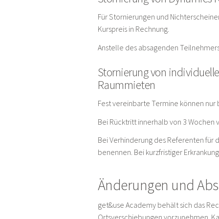
Für Stornierungen und Nichterscheine
Kurspreis in Rechnung.
Anstelle des absagenden Teilnehmers 
Stornierung von individuell
Raummieten
Fest vereinbarte Termine können nur 
Bei Rücktritt innerhalb von 3 Wochen 
Bei Verhinderung des Referenten für 
benennen. Bei kurzfristiger Erkranku
Änderungen und Abs
get&use Academy behält sich das Recht
Ortsverschiebungen vorzunehmen. Kan