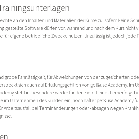
Trainingsunterlagen
hte an den Inhalten und Materialien der Kurse zu, sofern keine Schu
ng gestellte Software dürfen vor, während und nach dem Kurs nicht ve
e für eigene betriebliche Zwecke nutzen. Unzulässig ist jedoch jede 
d grobe Fahrlässigkeit, für Abweichungen von der zugesicherten ode
rstreckt sich auch auf Erfüllungsgehilfen von get&use Academy. Im Üb
emy steht insbesondere weder für den Eintritt eines Lernerfolgs b
te im Unternehmen des Kunden ein, noch haftet get&use Academy für 
ür Arbeitsausfall bei Terminänderungen oder -absagen wegen Krankh
nisse.
nen