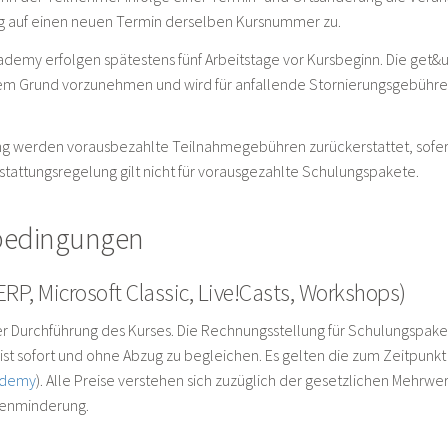
 auf einen neuen Termin derselben Kursnummer zu.
ademy erfolgen spätestens fünf Arbeitstage vor Kursbeginn. Die get&
ftigem Grund vorzunehmen und wird für anfallende Stornierungsgebühr
ng werden vorausbezahlte Teilnahmegebühren zurückerstattet, sofern 
tattungsregelung gilt nicht für vorausgezahlte Schulungspakete.
bedingungen
RP, Microsoft Classic, Live!Casts, Workshops)
r Durchführung des Kurses. Die Rechnungsstellung für Schulungspaket
st sofort und ohne Abzug zu begleichen. Es gelten die zum Zeitpunk
ademy
). Alle Preise verstehen sich zuzüglich der gesetzlichen Mehrwe
renminderung.