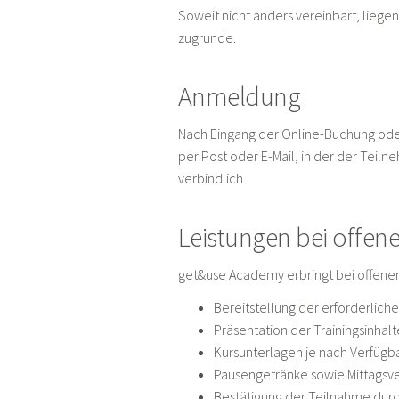
Soweit nicht anders vereinbart, lie
zugrunde.
Anmeldung
Nach Eingang der Online-Buchung oder
per Post oder E-Mail, in der der Teil
verbindlich.
Leistungen bei offen
get&use Academy erbringt bei offene
Bereitstellung der erforderlich
Präsentation der Trainingsinha
Kursunterlagen je nach Verfügba
Pausengetränke sowie Mittagsve
Bestätigung der Teilnahme durc