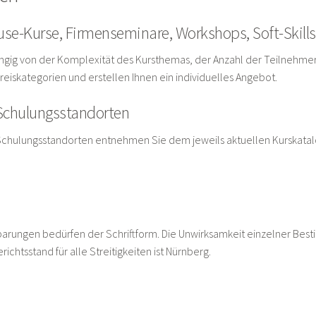
use-Kurse, Firmenseminare, Workshops, Soft-Skills
ängig von der Komplexität des Kursthemas, der Anzahl der Teilnehme
reiskategorien und erstellen Ihnen ein individuelles Angebot.
 Schulungsstandorten
n Schulungsstandorten entnehmen Sie dem jeweils aktuellen Kurskatal
rungen bedürfen der Schriftform. Die Unwirksamkeit einzelner Best
chtsstand für alle Streitigkeiten ist Nürnberg.